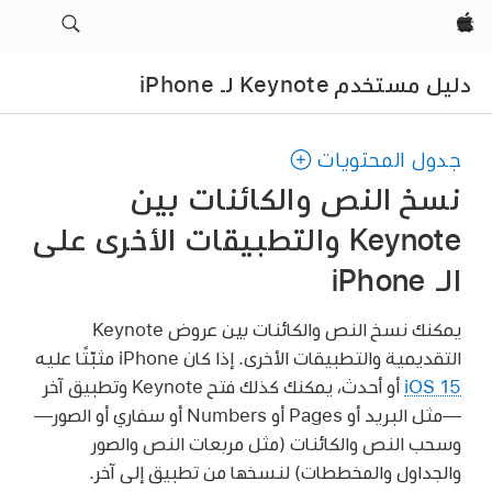
Apple‏
دليل مستخدم Keynote لـ iPhone
جدول المحتويات
نسخ النص والكائنات بين
Keynote والتطبيقات الأخرى على
الـ iPhone
يمكنك نسخ النص والكائنات بين عروض Keynote
التقديمية والتطبيقات الأخرى. إذا كان iPhone مثبّتًا عليه
iOS 15
أو أحدث، يمكنك كذلك فتح Keynote وتطبيق آخر
—مثل البريد أو Pages أو Numbers أو سفاري أو الصور—
وسحب النص والكائنات (مثل مربعات النص والصور
والجداول والمخططات) لنسخها من تطبيق إلى آخر.