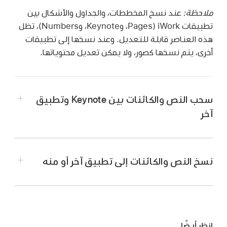
ملاحظة:
عند نسخ المخططات، والجداول والأشكال بين
تطبيقات iWork (‏Pages، وKeynote، وNumbers)، تظل
هذه العناصر قابلة للتعديل. وعند نسخها إلى تطبيقات
أخرى، يتم نسخها كصور، ولا يمكن تعديل محتوياتها.
سحب النص والكائنات بين Keynote وتطبيق
آخر
نسخ النص والكائنات إلى تطبيق آخر أو منه
افتح الملف المراد نسخ المحتوى إليه أو منه، ثم قم
بأحد ما يلي:
إذا كان iPhone به بصمة الوجه:
فاسحب لأعلى
افتح الملف المراد نسخ المحتوى إليه أو منه.
من أسفل الشاشة للرجوع إلى الشاشة
انظر أيضًا