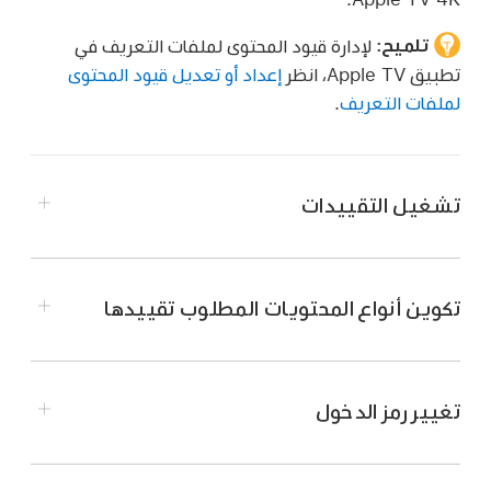
تلميح:
لإدارة قيود المحتوى لملفات التعريف في
تطبيق Apple TV، انظر
إعداد أو تعديل قيود المحتوى
لملفات التعريف
.
تشغيل التقييدات
قم بأي مما يلي:
اضغط مطولًا على
على الريموت لفتح
مركز
تكوين أنواع المحتويات المطلوب تقييدها
التحكم
، ثم
حدد
.
قم بأي مما يلي:
انتقل إلى الإعدادات
على
Apple TV 4K
، ثم
اضغط مطولًا على
على الريموت لفتح
مركز
تغيير رمز الدخول
انتقل إلى
عام >
القيود.
التحكم
، ثم
حدد
.
قم بأي مما يلي:
شغّل القيود، وأدخل رمز دخول من 4 أرقام.