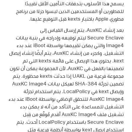
يسمح هذا الأسلوب بتدفقات التأمين الأقل تقييدًا
للمطورين أو المستخدمين الذين ليسوا جزءًا من برنامج
مطوري Apple باختبار kexts قبل التوقيع عليها.
بعد إنشاء AuxKC، يتم إرسال القياس إلى
Secure Enclave ليتم توقيعه وإدراجه في بنية بيانات
Image4 والتي يمكن تقييمها بواسطة iBoot عند بدء
التشغيل. وكجزء من إنشاء AuxKC، يتم أيضًا إنشاء إيصال
kext. يحتوي هذا الإيصال على قائمة kexts التي تم
تضمينها بالفعل في AuxKC، لأن المجموعة يمكن أن تكون
مجموعة فرعية من UAKL إذا حدثت kexts محظورة. يتم
تضمين تجزئة SHA-384 لهيكل بيانات AuxKC Image4
وإيصال kext في LocalPolicy. يتم استخدام تجزئة
AuxKC Image4 للتحقق الإضافي بواسطة iBoot عند بدء
التشغيل للمساعدة على التأكد من أنه لا يمكن بدء
تشغيل ملف AuxKC Image4 أقدم مُوقّع من قِبل
Secure Enclave باستخدام LocalPolicy أحدث. يتم
استخدام إيصال kext بواسطة أنظمة فرعية مثل