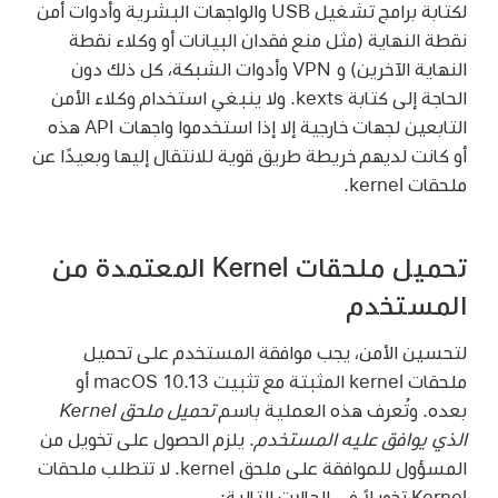
لكتابة برامج تشغيل USB والواجهات البشرية وأدوات أمن
نقطة النهاية (مثل منع فقدان البيانات أو وكلاء نقطة
النهاية الآخرين) و VPN وأدوات الشبكة، كل ذلك دون
الحاجة إلى كتابة kexts. ولا ينبغي استخدام وكلاء الأمن
التابعين لجهات خارجية إلا إذا استخدموا واجهات API هذه
أو كانت لديهم خريطة طريق قوية للانتقال إليها وبعيدًا عن
ملحقات kernel.
تحميل ملحقات Kernel المعتمدة من
المستخدم
لتحسين الأمن، يجب موافقة المستخدم على تحميل
ملحقات kernel المثبتة مع تثبيت
macOS 10.13
أو
بعده. وتُعرف هذه العملية باسم
تحميل ملحق Kernel
الذي يوافق عليه المستخدم
. يلزم الحصول على تخويل من
المسؤول للموافقة على ملحق kernel. لا تتطلب ملحقات
Kernel تخويلاً في الحالات التالية: