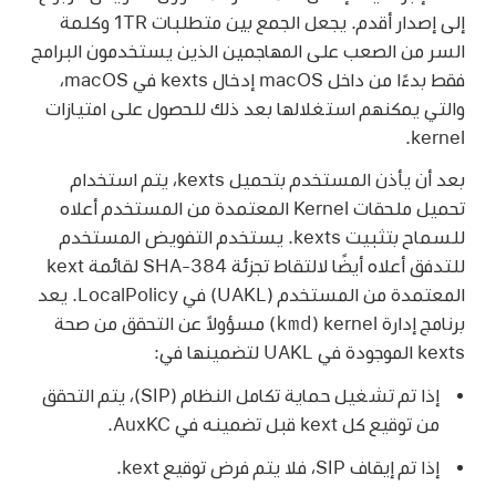
إلى إصدار أقدم. يجعل الجمع بين متطلبات 1TR وكلمة
السر من الصعب على المهاجمين الذين يستخدمون البرامج
فقط بدءًا من داخل macOS إدخال kexts في macOS،
والتي يمكنهم استغلالها بعد ذلك للحصول على امتيازات
kernel.
بعد أن يأذن المستخدم بتحميل kexts، يتم استخدام
تحميل ملحقات Kernel المعتمدة من المستخدم أعلاه
للسماح بتثبيت kexts. يستخدم التفويض المستخدم
للتدفق أعلاه أيضًا لالتقاط تجزئة SHA-384 لقائمة kext
المعتمدة من المستخدم (UAKL) في LocalPolicy. يعد
kmd
برنامج إدارة kernel ‏(
) مسؤولاً عن التحقق من صحة
kexts الموجودة في UAKL لتضمينها في:
إذا تم تشغيل حماية تكامل النظام (SIP)، يتم التحقق
من توقيع كل kext قبل تضمينه في AuxKC.
إذا تم إيقاف SIP، فلا يتم فرض توقيع kext.