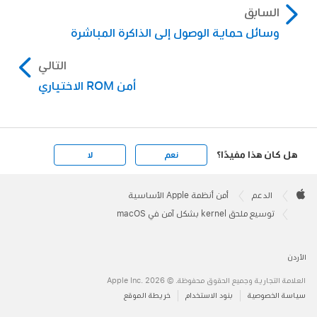
السابق
وسائل حماية الوصول إلى الذاكرة المباشرة
التالي
أمن ROM الاختياري
هل كان هذا مفيدًا؟
نعم
لا
Apple
Footer

الدعم
أمن أنظمة Apple الأساسية
Apple
توسيع ملحق kernel بشكل آمن في macOS
الأردن
العلامة التجارية وجميع الحقوق محفوظة. © 2026 ‏.Apple Inc
سياسة الخصوصية
بنود الاستخدام
خريطة الموقع