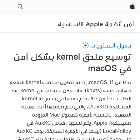
Apple‏
أمن أنظمة Apple الأساسية
جدول المحتويات
توسيع ملحق kernel بشكل آمن
في macOS
بدءًا من
macOS 11
، إذا تم تمكين ملحقات kernel التابعة
لجهات خارجية (kexts)، فلا يمكن تحميلها في kernel عند
الطلب. بدلاً من ذلك، يتم دمجها في مجموعة kernel
المساعدة (AuxKC)، والتي يتم تحميلها أثناء عملية
التمهيد. بالنسبة لأجهزة كمبيوتر Mac المزودة
بسيليكون Apple، يتم تسجيل قياس AuxKC في
LocalPolicy (بينما في الأجهزة السابقة، يوجد AuxKC
على وحدة تخزين البيانات). وتتطلب إعادة بناء AuxKC