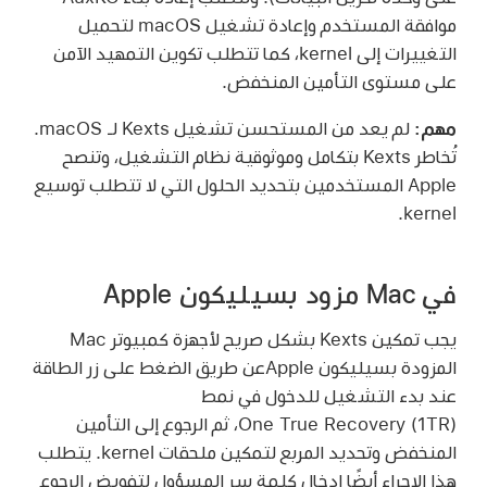
موافقة المستخدم وإعادة تشغيل macOS لتحميل
التغييرات إلى kernel، كما تتطلب تكوين التمهيد الآمن
على مستوى التأمين المنخفض.
مهم:
لم يعد من المستحسن تشغيل Kexts لـ macOS.
تُخاطر Kexts بتكامل وموثوقية نظام التشغيل، وتنصح
Apple المستخدمين بتحديد الحلول التي لا تتطلب توسيع
kernel.
في Mac مزود بسيليكون Apple
يجب تمكين Kexts بشكل صريح لأجهزة كمبيوتر Mac
المزودة بسيليكون Appleعن طريق الضغط على زر الطاقة
عند بدء التشغيل للدخول في نمط
One True Recovery (1TR)، ثم الرجوع إلى التأمين
المنخفض وتحديد المربع لتمكين ملحقات kernel. يتطلب
هذا الإجراء أيضًا إدخال كلمة سر المسؤول لتفويض الرجوع