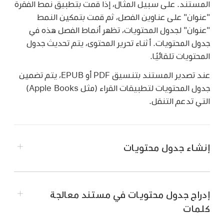
المستند. على سبيل المثال، إذا قمت بتطبيق نمط الفقرة
"عنوان" على عناوين الفصل، ثم قمت بتمكين النمط
"عنوان" لجدول المحتويات، تظهر أنماط الفصل هذه في
جدول المحتويات. أثناء تحرير المحتوى، يتم تحديث جدول
المحتويات تلقائيًا.
عند تصدير المستند بتنسيق PDF أو EPUB، يتم تضمين
جدول المحتويات لتطبيقات القراء (مثل Apple Books)
التي تدعم التنقل.
إنشاء جدول محتويات
إدراج جدول محتويات في مستند معالجة
إذا لم تكن قد قمت بذلك بالفعل،
فقم بتطبيق أنماط
كلمات
الفقرات
على النص الذي تريد ظهوره في جدول