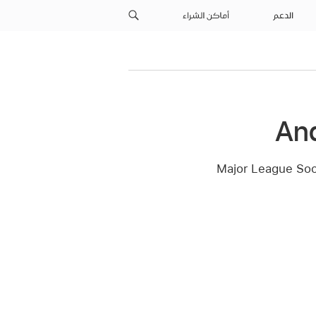
الدعم
أماكن الشراء
لمحتوى Apple Originals و Major League Soccer (MLS)