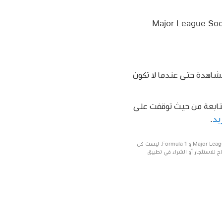
 التلفزيونية والأفلام الأصلية من Apple، و Major League Soccer
كن من المشاهدة حتى عندما لا تكون
متابعة من حيث توقفت على
.
مطلوب الاشتراك في Apple TV، حيث تتضمن في بعض الدول والمناطق بعضًا أو كل ما يلي: ‏Friday Night Baseball و Major League Soccer (MLS) و Formula 1. ليست كل
جهات خارجية أو المحتوى المتاح للاستئجار أو الشراء في تطبيق