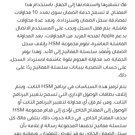
فك تشفيرها واستعادتها إلى الجهاز، باستخدام هذا
المفتاح. لا تسمح خدمة الضمان سوى بعدد 10 محاولات
لمصادقة سجل الضمان واسترداده. وبعد عدة محاولات
فاشلة، يتم قفل السجل ويجب على المستخدم الاتصال
بدعم Apple لمنحه المزيد من المحاولات. بعد المحاولة
الفاشلة العاشرة، تقوم مجموعة HSM بإتلاف سجل
الضمان وتُفقَد سلسلة المفاتيح إلى الأبد. وهذا يوفر
الحماية ضد محاولة الهجوم بقوة غاشمة لاسترداد السجل،
على حساب التضحية ببيانات سلسلة المفاتيح ردًا على
ذلك.
يتم ترميز هذه السياسات في برنامج HSM الثابت. ويتم
إتلاف بطاقات الوصول الإداري التي تسمح بتغيير البرنامج
الثابت. ومن ثم فإن أي محاولة لتغيير البرنامج الثابت أو
الوصول إلى المفتاح الخاص تؤدي إلى قيام مجموعة HSM
بحذف المفتاح الخاص. في حالة حدوث ذلك، يتلقى مالك كل
سلسلة مفاتيح تحميها المجموعة رسالة لإعلامه بأن
سجل الضمان الخاص به قد تعرض للفقدان. ويمكنه بعد