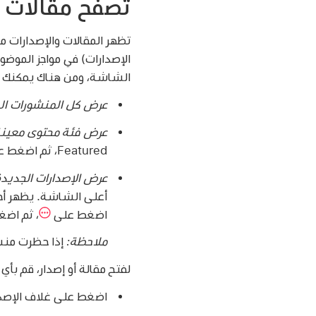
تصفح مقالات وإصدارات
الشاشة، ومن هناك يمكنك ال
عرض كل المنشورات ال
عرض فئة محتوى معين
Featured، ثم اضغط على فئة مثل Business أو Entertainment أو Sports.
عرض الإصدارات الجديدة
أعلى الشاشة. يظهر أحدث إ
اضغط على
،
ثم اضغط على  by Name
ملاحظة:
إذا حظرت منشور Apple News+‎، تتم إزالة إصداراته م
لفتح مقالة أو إصدار، قم بأي
اضغط على غلاف الإصدار في موجز ‎