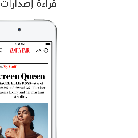
قراءة إصدارات pple News+‎