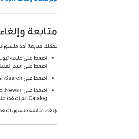
متابعة وإلغاء
يمكنك متابعة أحد منشورات Apple News+‎ من خلال متابعة قناته. قم بأي مما 
اضغط على اسم المنشو
اضغط على Search، أدخل اسم المنشور في حقل البحث، ثم اضغط على
Catalog، ثم اضغط على Follow أسفل غلاف المنشور.
لإلغاء متابعة منشور، اضغط على Following، حرك لليمين، ثم اضغط