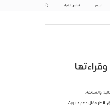
الدعم
أماكن الشراء
تصفح مقالات وإصدارات Apple News+‎ وقراءتها