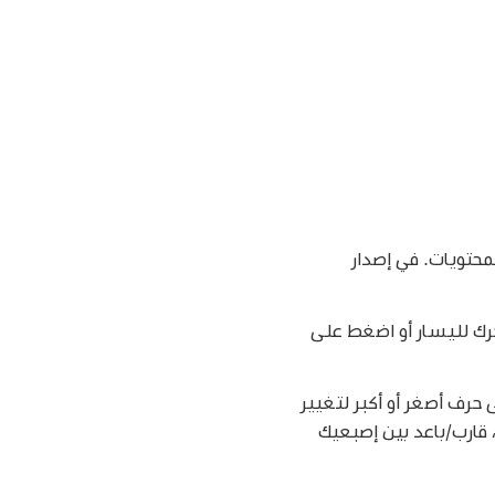
ي جدول المحتويات. في إصدار
و حرك لليسار أو اضغط على
حرف أصغر أو أكبر لتغيير
جم النص في المقالة وجميع المقالات الأخرى في القناة. في الإصدارات التي بتنسيق PDF، قارب/باعد بين إصبعيك