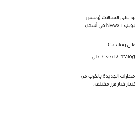
القنوات. ويمكن أيضًا العثور على المقالات (وليس
الإصدارات) في مواجز الموضوعات ونتائج البحث. للوصول إلى جميع الإصدارات، اضغط على علامة تبويب News+‎ في أسفل
Cat.
حرّك لليمين على الخيارات بالقرب من أعلى الشاشة، اضغط على Catalog، اضغط على
ي، تظهر الإصدارات الجديدة بالقرب من
تيار خيار فرز مختلف،