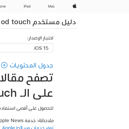
Apple‏
Mac
iPad‏
hone
دليل مستخدم iPod touch
اختيار الإصدار:
جدول المحتويات
على الـ iPod touch
للحصول على أقصى استفادة من Apple News+‎، تابع منشوراتك المفضلة، وتصفح الإصدارات ال
ملاحظة:
خدمة Apple News وخدمة Apple News+‎ غير متوفرتين في بعض البلدان أو المناطق. انظر مقال دعم Apple
توفر خدمات وسائط Apple
.