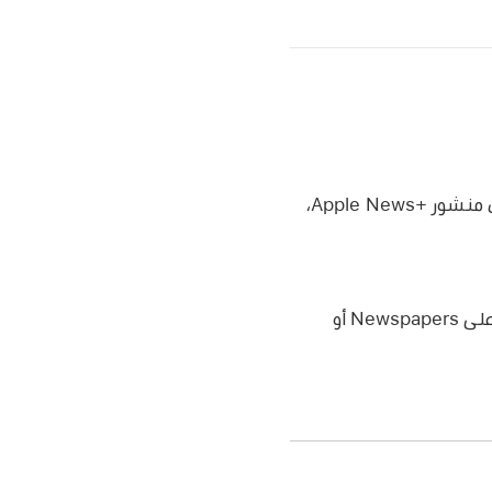
اضغط على علامة تبويب Today أو علامة تبويب News+‎، اضغط على أي مقال أو إصدار من منشور Apple News+‎،
اضغط على News+‎، حرّك لليمين على الفئات الموجودة بالقرب من أعلى الشاشة، اضغط على Newspapers أو