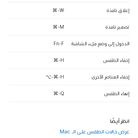
إغلاق نافذة
W-⌘
تصغير نافذة
M-⌘
الدخول إلى وضع ملء الشاشة
Fn-F
إخفاء الطقس
H-⌘
إخفاء العناصر الأخرى
H-⌘-⌥
إنهاء الطقس
Q-⌘
انظر أيضًا
عرض حالات الطقس على الـ Mac