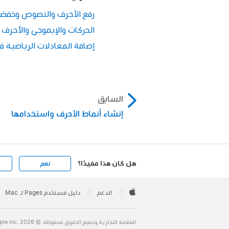
انقر على الزر نمط.
رفع الأحرف والنصوص وخفضها في Pages على
في قسم الخط، انقر عل
الحركات والإيموجي والأحرف الخاصة في
إضافة المعادلات الرياضية في Pages على الـ
السابق
إنشاء أنماط الأحرف واستخدامها
استخدام الافتراضي
لفتح نافذة أسلوب 
الشاشة).
هل كان هذا مفيدًا؟
نعم
Apple
عدم استخدام شي
Footer

الدعم
دليل مستخدم Pages لـ Mac
Apple
استخدام الكل:
يست
العلامة التجارية وجميع الحقوق محفوظة. © 2026 ‏.Apple Inc