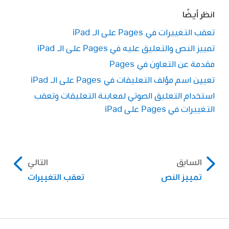
حذف تعليق:
اضغط على علامة التعليق، ثم
انظر أيضًا
اضغط على حذف أسفل التعليق. إذا كانت هناك
حذف ردّ:
اضغط على
بجوار الردّ (أو إذا كنت
تعقب التغييرات في Pages على الـ iPad
ردود على التعليق، فسيؤدي هذا الإجراء إلى حذف
مالك المستند، ردّ الشخص الذي تريد حذفه)، ثم
اضغط على
،
اضغط على طباعة، ثم شغِّل طباعة
المحادثة بأكملها. لا يمكنك حذف رد فردي إلا إذا
تمييز النص والتعليق عليه في Pages على الـ iPad
اضغط على حذف الرد.
التعليقات.
كنت مؤلف الرد أو مالك المستند.
مقدمة عن التعاون في Pages
لإغلاق التعليق، اضغط خارجه.
اضغط على التالي، ثم اختر الطابعة وعدد النسخ.
تعيين اسم مؤلف التعليقات في Pages على الـ iPad
استخدام التعليق الصوتي لمعاينة التعليقات وتعقب
اضغط على طباعة في الزاوية العلوية اليسرى.
التغييرات في Pages على iPad
السابق
التالي
تمييز النص
تعقب التغييرات