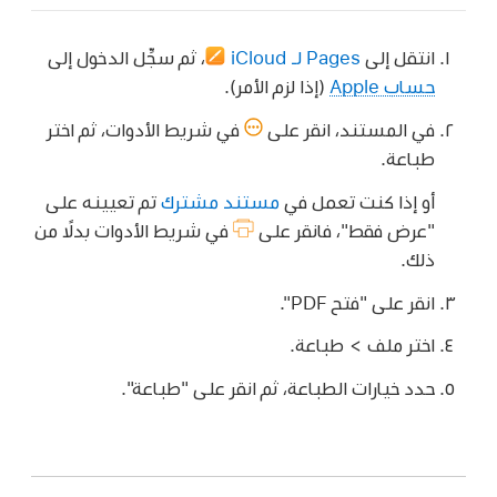
انتقل إلى
Pages لـ iCloud
،
ثم سجِّل الدخول إلى
حساب Apple
(إذا لزم الأمر).
في المستند، انقر على
في شريط الأدوات، ثم اختر
طباعة.
أو إذا كنت تعمل في
مستند مشترك
تم تعيينه على
"عرض فقط"، فانقر على
في شريط الأدوات بدلًا من
ذلك.
انقر على "فتح PDF".
اختر ملف > طباعة.
حدد خيارات الطباعة، ثم انقر على "طباعة".