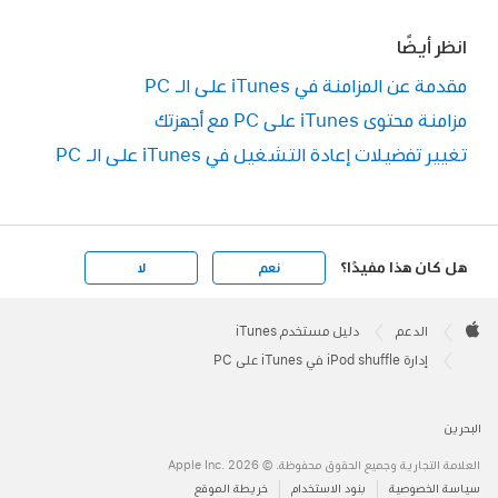
انظر أيضًا
مقدمة عن المزامنة في iTunes على الـ PC
مزامنة محتوى iTunes على PC مع أجهزتك
تغيير تفضيلات إعادة التشغيل في iTunes على الـ PC
هل كان هذا مفيدًا؟
نعم
لا
Apple
Footer

الدعم
دليل مستخدم iTunes
Apple
إدارة iPod shuffle في iTunes على PC
البحرين
العلامة التجارية وجميع الحقوق محفوظة. © 2026 ‏.Apple Inc
سياسة الخصوصية
بنود الاستخدام
خريطة الموقع