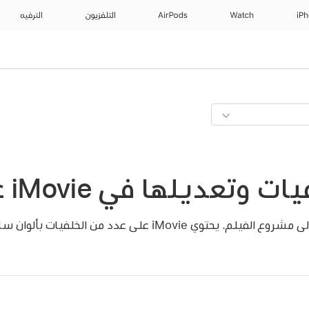
iP
Watch
AirPods
التلفزيون
الترفيه
تعديلها في iMovie على iPad
يمكنك إضافة خلفية ملونة إلى مشروع الفيلم. يحتوي iMovie على عدد