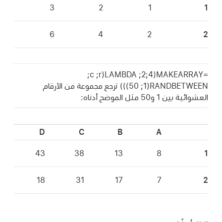
3
2
1
1
6
4
2
2
=MAKEARRAY‏(4;2; LAMBDA‏(r;‏ c;‏
RANDBETWEEN‏(1;‏ 50))) ترجع مجموعة من الأرقام
العشوائية بين 1 و50 مثل الموضح أدناه:
D
C
B
A
43
38
13
8
1
18
31
17
7
2