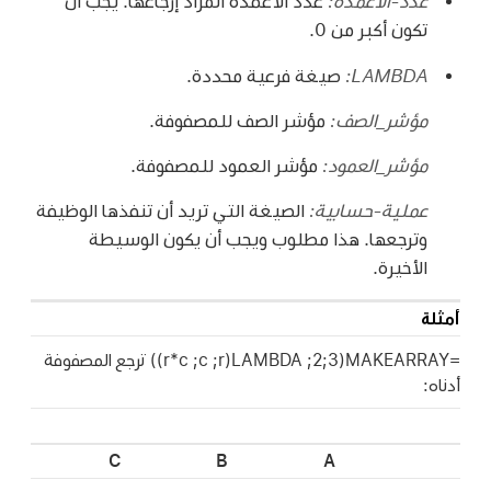
عدد-الأعمدة:
عدد الأعمدة المراد إرجاعها. يجب أن
تكون أكبر من 0.
LAMBDA:
صيغة فرعية محددة.
مؤشر_الصف:
مؤشر الصف للمصفوفة.
مؤشر_العمود:
مؤشر العمود للمصفوفة.
عملية-حسابية:
الصيغة التي تريد أن تنفذها الوظيفة
وترجعها. هذا مطلوب ويجب أن يكون الوسيطة
الأخيرة.
أمثلة
=MAKEARRAY‏(3;2; LAMBDA‏(r;‏ c;‏ r*c)) ترجع المصفوفة
أدناه:
C
B
A