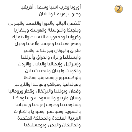
أوروبا وغرب آسيا وشمال أفريقيا
وجنوب إفريقيا واليابان.
تتضمن ألبانيا وأندورا والنمسا والبحرين
وبلجيكا والبوسنة والهرسك وبلغاريا
وكرواتيا وجمهورية التشيك والدنمارك
ومصر وفنلندا وفرنسا وألمانيا وجبل
طارق واليونان وجرينلاند والمجر
وأيسلندا وإيران والعراق وأيرلندا
وإسرائيل وإيطاليا واليابان والأردن
والكويت ولبنان وليختنشتاين
ولوكسمبورغ ومقدونيا ومالطا
ومولدافيا وموناكو وهولندا والنرويج
وعُمان وبولندا والبرتغال وقطر ورومانيا
وسان مارينو والسعودية وسلوفاكيا
وسلوفينيا وجنوب إفريقيا وإسبانيا
والسويد وسويسرا وسوريا والإمارات
العربية المتحدة والمملكة المتحدة
والفاتيكان واليمن ويوغسلافيا