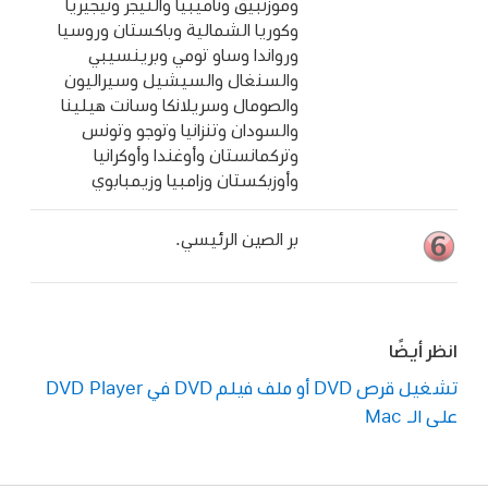
وموزنبيق وناميبيا والنيجر ونيجيريا
وكوريا الشمالية وباكستان وروسيا
ورواندا وساو تومي وبرينسيبي
والسنغال والسيشيل وسيراليون
والصومال وسريلانكا وسانت هيلينا
والسودان وتنزانيا وتوجو وتونس
وتركمانستان وأوغندا وأوكرانيا
وأوزبكستان وزامبيا وزيمبابوي
بر الصين الرئيسي.
انظر أيضًا
تشغيل قرص DVD أو ملف فيلم DVD في DVD Player
على الـ Mac