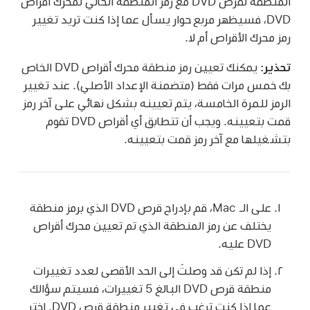
المنطقة لقرص DVD مع رمز المنطقة الحالي لمحرك أقراص
DVD، فسيظهر مربع حوار يسأل عما إذا كنت تريد تغيير
رمز محرك الأقراص أم لا.
تحذير:
يمكنك تعيين رمز منطقة محرك أقراص DVD الخاص
بك خمس مرات فقط (متضمنة الإعداد الأصلي). عند تغيير
الرمز للمرة الخامسة، يتم تعيينه بشكل نهائي على آخر رمز
قمت بتعيينه. ويجب أن تتطابق أي أقراص DVD تقوم
بتشغيلها مع آخر رمز قمت بتعيينه.
على الـ Mac، قم بإدراج قرص DVD الذي برمز منطقة
يختلف عن رمز المنطقة الذي تم تعيين محرك أقراص
DVD عليه.
إذا لم تكن قد وصلتَ إلى الحد الأقصى لعدد تغييرات
منطقة قرص DVD البالغ 5 تغييرات، فسيتم سؤالك
عما إذا كنت ترغب في تغيير منطقة قرص DVD. اختر