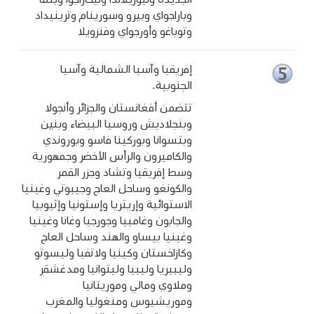
وباراجواي وبيرو وسورينام وترينيداد
وتوباغو وأورجواي وفنزويلا
إفريقيا وآسيا الشمالية وآسيا
الجنوبية.
تتضمن أفغانستان والجزائر وأنجولا
وبنجلاديش وروسيا البيضاء وبنين
وبتسوانا وبوركينا فاسو وبوروندي
والكاميرون والرأس الأخضر وجمهورية
وسط إفريقيا وتشاد وجزر القمر
والكونغو وساحل العاج وجيبوتي وغينيا
الاستوائية وإريتريا وإستونيا وإثيوبيا
والجابون وغامبيا وجورجيا وغانا وغينيا
وغينيا بيساو والهند وساحل العاج
وكازاخستان وكينيا ولاتفيا وليسوتو
وليبيريا وليبيا وليتوانيا ومدغشقر
وملاوي ومالي وموريتانيا
وموريشيوس ومنغوليا والمغرب