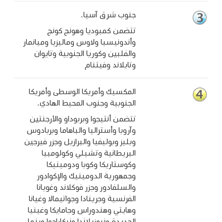
جنوب شرق آسيا.
تتضمن كمبوديا وهونج كونج
وأندونيسيا ولاوس وماليزيا وميانمار
والفلبين وكوريا الجنوبية وتايوان
وتايلاند وفيتنام
المكسيك وأمريكا الوسطى وأمريكا
الجنوبية وجنوب المحيط الهادي.
تتضمن أنتيجوا وبربوداو والأرجنتين
وآروبا وأستراليا والباهاما وبربادوس
وبليز وبوليفيا والبرازيل وجزر فيرجين
البريطانية وتشيلي وكولومبيا
وكوستاريكا وكوبا ودومينيكا
وجمهورية الدومينيك والإكوادور
والسلفادور وجزر فوكلاند وغويانا
الفرنسية وجرينادا وجواتيمالا وغيانا
وهايتي وهندوراس وجامايكا وغينيا
الجديدة ونيوزيلاندا ونيكاراجوا وبنما