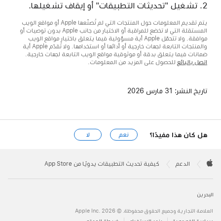
تشغيل "تحديثات التطبيقات" أو إيقاف تشغيلها.
يتم تقديم المعلومات حول المنتجات التي لم تُصنّعها Apple أو مواقع الويب
المستقلة التي لا تخضع للمراقبة أو الاختبار من جانب Apple بدون توصيات أو
موافقة. ولا تتحمّل Apple أية مسؤولية فيما يتعلق باختيار مواقع الويب
والمنتجات التابعة لجهات خارجية أو أدائها أو استخدامها. ولا تُقدّم Apple أية
ضمانات فيما يتعلق بدقة أو موثوقية مواقع الويب التابعة لجهات خارجية.
اتصل بالبائع
للحصول على المزيد من المعلومات.
تاريخ النشر:
31 مارس 2026
هل كان هذا مفيدًا؟
نعم
لا
Apple
Footer

الدعم
كيفية تحديث التطبيقات يدويًا من App Store
Apple
البحرين
العلامة التجارية وجميع الحقوق محفوظة. © 2026 ‏.Apple Inc