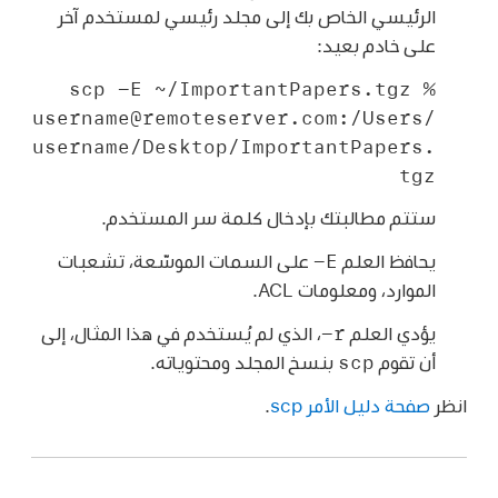
الرئيسي الخاص بك إلى مجلد رئيسي لمستخدم آخر
على خادم بعيد:
% scp -E ~/ImportantPapers.tgz
username@remoteserver.com:/Users/
username/Desktop/ImportantPapers.
tgz
ستتم مطالبتك بإدخال كلمة سر المستخدم.
‎-E
يحافظ العلم
على السمات الموسّعة، تشعبات
الموارد، ومعلومات ACL.
‎-r
يؤدي العلم
، الذي لم يُستخدم في هذا المثال، إلى
scp
أن تقوم
بنسخ المجلد ومحتوياته.
انظر
صفحة دليل الأمر scp
.