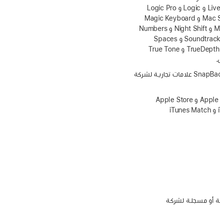
و iPod shuffle و iPod touch و iSight و iTunes و Keychain و Keynote و Launchpad و Lightning و Live Photos و Logic و Logic Pro
و Mac و MacBook و MacBook Air و MacBook Pro و Macintosh و Mac mini و macOS و Mac Pro و Mac Studio و Magic Keyboard
و Magic Mouse و Magic Trackpad و MagSafe و MainStage و Memoji و Metal و Mission Control و Motion و Night Shift و Numbers
و OS X و Pages و Photo Booth و PowerBook و Quartz و QuickTime و Safari و Shake و Sidecar و Siri و Soundtrack و Spaces
و Spotlight و Stage Manager و SuperDrive و Time Capsule و Time Machine و Touch Bar و Touch ID و TrueDepth و True Tone
تُعد Apple Remote Desktop و Apple Vision Pro و Center Stage و iBook و Multi-Touch و SharePlay و SnapBack علامات تجارية لشركة
تُعد Apple Arcade و AppleCare و AppleCare+‎ و Apple News و Apple News+‎ و Apple One و Apple Podcasts و Apple Store
و Apple TV+‎ و App Store و Genius و iCloud و iCloud+‎ و iCloud Drive و iCloud Keychain و iTunes Extras و iTunes Match
و Distiller و PostScript وشعار PostScript علامات تجارية أو مسجلة لشركة