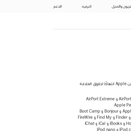
فزيون والمنزل
الترفيه
الدعم
قد يشكّل استخدام شعار Apple المطبوع "بلوحة المفاتيح" (⌥-⇧-K) لأغراض تجارية دون موافقة خطية مسبقة من Apple انتهاكًا لحقوق العلامة
تُعد Apple وشعار Apple و AirDrop و AirPlay و AirPods و AirPods Max و AirPods Pro و AirPort و AirPort Express و AirPort Extreme
Ai و AirTag و Aperture و Apple Books و Apple Music و Apple Pay و Apple Pencil
و Apple Pro Display XDR و AppleScript و Apple Studio Display و Apple TV و Apple Wallet و Apple Watch و Bonjour و Boot Camp
و Carbon و CarPlay و ColorSync و EarPods و Exposé و Face ID و FaceTime و FileVault و Final Cut Pro و Finder و Find My و FireWire
و Flyover و Freeform و GarageBand و Guided Access و Handoff و HomeKit و HomePod و HomePod mini و iBooks و iCal و iChat
و iMac و iMac Pro و iMessage و iMovie و iPad و iPad mini و iPadOS و iPad Pro و iPhone و iPod و iPod classic و iPod nano