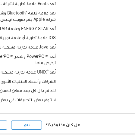
تعد Beats علامة تجارية لشركة Beats Electronics, LLC.‎، مسجلة في الولايات المتحدة ودول أخرى.
®
تعد علامة كلمة Bluetooth
شركة Apple يتم بموجب ترخيص.
تُعد ENERGY STAR وعلامة ENERGY STAR علامتين تجاريتين مملوكتين لوكالة حماية البيئة الأمريكية.
تُعد Java علامة تجارية مسجلة لشركة Oracle و/أو الشركات التابعة لها.
ترخيص منها.
®
تُعد UNIX
الشركات وأسماء المنتجات الأخرى ا
لقد تم بذل كل جهد ممكن لضمان أن تكون المعلومات الوا
لا تتوفر بعض التطبيقات في بعض ا
هل كان هذا مفيدًا؟
نعم