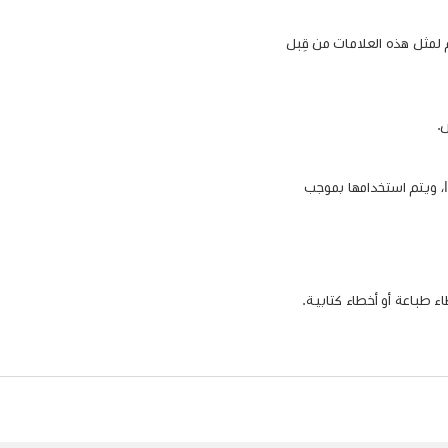
لوكة لشركة Bluetooth SIG, Inc.‎، وأي استخدام لمثل هذه العلامات من قِبل
تُعد PowerPC™‎ وشعار PowerPC™‎ علامتين تجاريتين لشركة International Business Machines Corporation، ويتم استخدامها بموجب