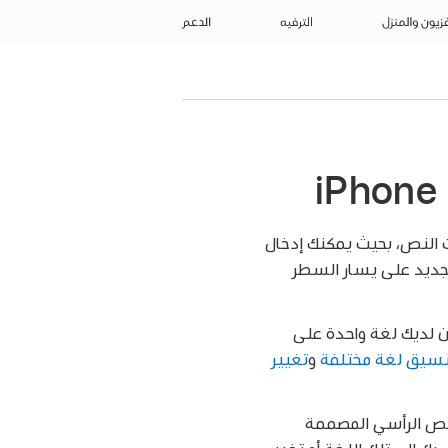
فزيون والمنزل
الترفيه
الدعم
ات النص، بحيث يمكنك إدخال
ر جديد على يسار السطر
ون لديك لغة واحدة على
نسيق لغة مختلفة
و
تغيير
 قوالب النص الرأسي المصممة