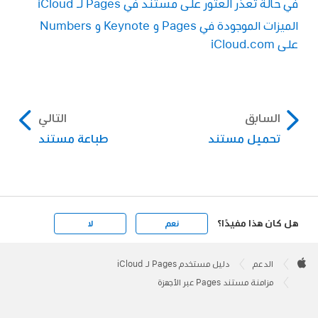
في حالة تعذر العثور على مستند في Pages لـ iCloud
بالنسبة لمستند لم يتم حفظه:
اختر
ملف > حفظ (من القائمة "ملف" في الجزء العلوي
الميزات الموجودة في Pages و Keynote و Numbers
من الشاشة)، ثم انقر على القائمة المنبثقة
على iCloud.com
"المكان" واختر iCloud Drive.
تظهر التغييرات التي تجريها على مستند في إصدار
Pages لـ iCloud تلقائيًا في تطبيق Pages الموجود
السابق
التالي
على Mac والعكس صحيح.
تحميل مستند
طباعة مستند
هل كان هذا مفيدًا؟
نعم
لا
Apple
Footer

الدعم
دليل مستخدم Pages لـ iCloud
Apple
مزامنة مستند Pages عبر الأجهزة