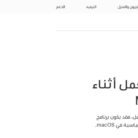
فزيون والمنزل
الترفيه
الدعم
ل أثناء
، فقد يكون برنامج
 في macOS.