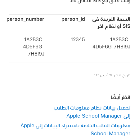
وقت لاحق مع SIS الخاص بك.
السمة الفريدة في
person_id
person_number
SIS أو نظام آخر
‎1A2B3C-
‎12345
‎1A2B3C-
4D5F6G-
4D5F6G-7H8I9J
7H8I9J
تاريخ النشر: ٢٧ أبريل ٢٠٢٢
انظر أيضًا
تحميل بيانات نظام معلومات الطلاب
إلى Apple School Manager
معلومات القالب الخاصة باستيراد البيانات إلى Apple
School Manager