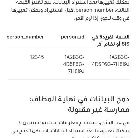
يمكنك تغييرها بعد استيراد البيانات. يتم تغيير القيمة
الثالثة، person_number، قبل الاستيراد ويمكن تغييرها
في وقت لاحق، إذا لزم الأمر.
السمة الفريدة في
person_id
person_number
SIS أو نظام آخر
‎12345
‎1A2B3C-
‎1A2B3C-
4D5F6G-
4D5F6G-7H8I9J
7H8I9J
دمج البيانات في نهاية المطاف:
ممارسة غير مقبولة
في هذا المثال، تستخدم معلومات مختلفة لقيمتين لا
يمكنك تغييرهما بعد استيراد البيانات. لا يمكن الدمج في