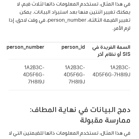
في هذا المثال، تستخدم المعلومات ذاتها لثلاث قيم، لا
يمكنك تغيير اثنتين منها بعد استيراد البيانات. يمكن
تغيير القيمة الثالثة، person_number، في وقت لاحق، إذا
لزم الأمر.
السمة الفريدة في
person_id
person_number
SIS أو نظام آخر
‎1A2B3C-
‎1A2B3C-
‎1A2B3C-
4D5F6G-
4D5F6G-
4D5F6G-7H8I9J
7H8I9J
7H8I9J
دمج البيانات في نهاية المطاف:
ممارسة مقبولة
في هذا المثال، تستخدم المعلومات ذاتها للقيمتين التي لا