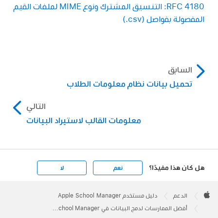
RFC 4180: التنسيق المشترك ونوع MIME لملفات القيم
المفصولة بفواصل (‎.csv)
السابق
تحميل بيانات نظام معلومات الطلاب
التالي
معلومات القالب لاستيراد البيانات
هل كان هذا مفيدًا؟
نعم
لا
Apple
Footer

الدعم
دليل مستخدم Apple School Manager
Apple
أفضل الممارسات لدمج البيانات في Apple School Manager