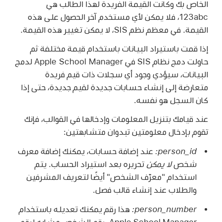
الخاص بك وكانت القيمة الفريدة لهذا الطالب هي
‎123abc، فلا يمكن لأي مستخدم آخر الحصول على هذه
القيمة. في معظم نظم SIS، لا يمكن تغيير هذه القيمة.
إذا قمت باستيراد البيانات باستخدام قيمة مختلفة ثم
حاولت دمج نظام SIS في Apple School Manager لدمج
البيانات، سيؤدي وجود أي سجلات ذات قيم فريدة
متعارضة إلى إنشاء حسابات جديدة لقيم جديدة، حتى إذا
كان السجل هو نفسه.
عند قيامك بتنزيل المعلومات وإدخالها في القوالب، فإنك
تقوم بإدخال معلومتين تبدوان متشابهتين:
person_id:
عند إضافة حسابات، يمكنك إضافة معرف
شخص
لا يمكن
تحريره بعد استيراد الحساب. يتم
استخدام "معرّف الشخص" أيضًا لتعريف المشرفين
والطلاب عند إنشاء قالب فصل.
person_number:
هذا رقم يمكنك تعديله باستخدام
Apple School Manager. رقم الشخص مشابه لرقم