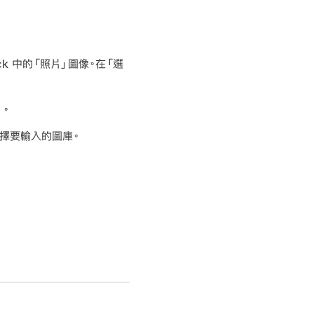
ck 中的「照片」圖像。在「選
。
擇要輸入的圖庫。