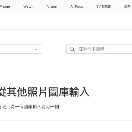
iPhone
Watch
Vision
AirPods
TV 和家庭
娛樂
在
手
冊
中
搜
尋
上從其他照片圖庫輸入
將照片從一個圖庫輸入到另一個。