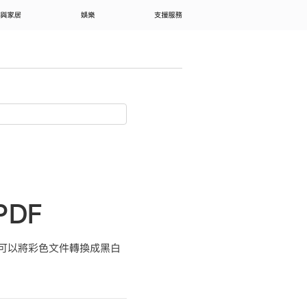
 與家居
娛樂
支援服務
PDF
，你可以將彩色文件轉換成黑白