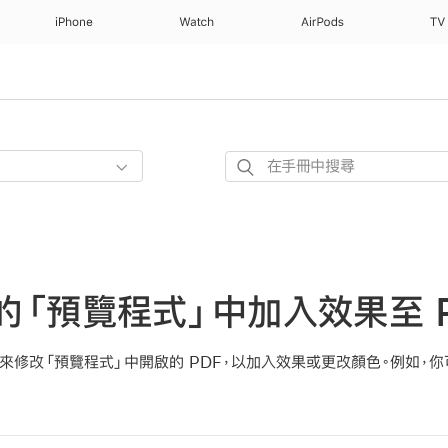
iPhone
Watch
AirPods
TV
在
手
冊
中
搜
尋
上的「預覽程式」中加入效果至 
濾鏡」來修改「預覽程式」中開啟的 PDF，以加入效果或更改顏色。例如