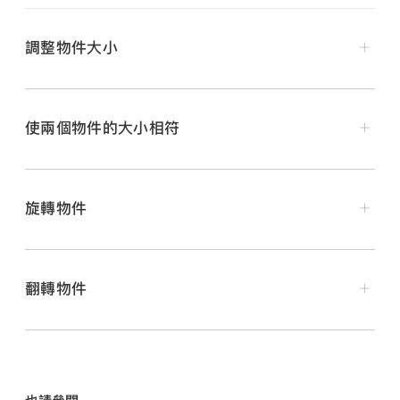
調整物件大小
在你的 iPad 上前往 Pages App
。
打開文件，然後點一下物件來選取它，或
選取多個物件
。
使兩個物件的大小相符
若你在物件周圍沒有看見藍色圓點，表示物件已鎖定；你
必須先
解鎖
物件，才能調整大小。
在你的 iPad 上前往 Pages App
。
旋轉物件
若要選擇讓物件任意或依比例調整大小，請點一下
，
打開文件，然後點一下你想要調整大小的物件，然後拖移
點一下「排列」，然後關閉或開啟「固定比例」。
【注意】
藍色圓點來開始調整大小。
加入 3D 物件
【注意】
包含某些物件的群組只能依比例調整大小。這
翻轉物件
當你拖移時，按住另一個你想要配合其大小的物件。
些物件包含經過旋轉的影像和影片，在選取時會顯示綠
色圓點的形狀，以及 3D 物件。
【注意】
當
「符合大小」
文字出現時，請同時放開雙指。
在你的 iPad 上前往 Pages App
。
點一下頁面以關閉控制項目，然後執行下列其中一項操
在你的 iPad 上前往 Pages App
。
作：
打開文件，然後執行下列其中一項操作：
打開文件，然後點一下物件來選取它。