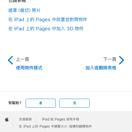
也請參閱
任意調整大小：
拖移物件上緣、下緣或左右兩側（而
點一下
工具列
中的
，點一下「排列」，然後點一下「水
點一下物件來選取它，將雙指放在物件上，然後依你
遮罩（裁切）照片
非角落）的藍色圓點。
平翻轉」或「垂直翻轉」。
要旋轉物件的方向來旋轉你的手。
在 iPad 上的 Pages 中放置並對齊物件
只有當「固定比例」已關閉才能執行此動作（請參閱
開始旋轉之後，可拖移單一手指繼續。參考線會出現
在 iPad 上的 Pages 中加入 3D 物件
上文的步驟 2）。
來顯示旋轉角度。
上一頁
下一頁
使用物件樣式
加入或刪除表格
有幫助？
是
否
依比例調整大小：
斜向拖移角落的選取控點。
Apple
Footer

支援服務
iPad 版 Pages 使用手冊
從中心調整大小：
按住藍色圓點，按住物件中央，然
Apple
在 iPad 上的 Pages 中調整大小、旋轉和翻轉物件
點一下來選取物件，點一下
，接著點一下「排
後拖移藍色圓點。