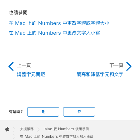
打開試算表，然後
選取
你想儲存其首字放大樣式的段落。
也請參閱
在你的 Mac 上前往 Numbers App
。
按一下「格式」
側邊欄
靠近最上方的「文字」按鈕，然
在 Mac 上的 Numbers 中更改字體或字體大小
打開試算表，按一下「格式」
側邊欄
靠近最上方的「文
後按一下「段落樣式」按鈕下方的「樣式」按鈕。
在 Mac 上的 Numbers 中更改文字大小寫
字」按鈕，然後按一下「段落樣式」按鈕下方的「樣式」按
按一下「首字放大」註記框右方的彈出式選單，按一下樣
鈕。
式縮覽圖右側的箭頭，然後按一下
。
按一下「首字放大」註記框右側的彈出式選單，
按住
若文字框或形狀已包含文字，首字放大將會加入包含插
Control 鍵並按一下
你要刪除的樣式，然後選擇「刪除
入點的段落開頭。若文字框或形狀空白，則首字放大會在
上一頁
下一頁
樣式」。
你開始輸入時顯示。
調整字元間距
調高和降低字元和文字
請執行下列任一操作：
快速更改首字放大的外觀：
按一下註記框右側的彈
出式選單，然後選擇其中一種預設樣式。
有幫助？
是
否
Apple
更改首字放大的高度或包含的字元數：
按一下「行」
Footer

支援服務
Mac 版 Numbers 使用手冊
或「字元」的箭頭（或在欄位中輸入）。
Apple
在 Mac 上的 Numbers 中將首字放大加入段落