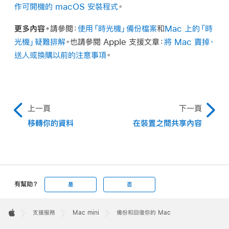
作可開機的 macOS 安裝程式
。
更多內容。
請參閱：
使用「時光機」備份檔案
和
Mac 上的「時
光機」疑難排解
。也請參閱 Apple 支援文章：
將 Mac 賣掉、
送人或換購以前的注意事項
。
上一頁
下一頁
移轉你的資料
在裝置之間共享內容
有幫助？
是
否
Apple
Footer

支援服務
Mac mini
備份和回復你的 Mac
Apple