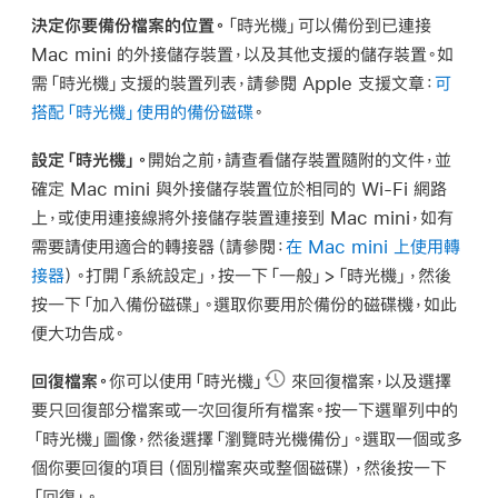
決定你要備份檔案的位置。
「時光機」可以備份到已連接
Mac mini 的外接儲存裝置，以及其他支援的儲存裝置。如
需「時光機」支援的裝置列表，請參閱 Apple 支援文章：
可
搭配「時光機」使用的備份磁碟
。
設定「時光機」。
開始之前，請查看儲存裝置隨附的文件，並
確定 Mac mini 與外接儲存裝置位於相同的 Wi-Fi 網路
上，或使用連接線將外接儲存裝置連接到 Mac mini，如有
需要請使用適合的轉接器（請參閱：
在 Mac mini 上使用轉
接器
）。打開「系統設定」，按一下「一般」>「時光機」，然後
按一下「加入備份磁碟」。選取你要用於備份的磁碟機，如此
便大功告成。
回復檔案。
你可以使用「時光機」
來回復檔案，以及選擇
要只回復部分檔案或一次回復所有檔案。按一下選單列中的
「時光機」圖像，然後選擇「瀏覽時光機備份」。選取一個或多
個你要回復的項目（個別檔案夾或整個磁碟），然後按一下
「回復」。