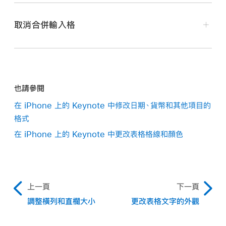
打開包含表格的簡報，
選取相鄰的輸入格
，然後點一下
取消合併輸入格
「合併」。
在你的 iPhone 上前往 Keynote App
。
如果沒有看到合併輸入格的選項，請點一下選取範圍。
打開包含表格的簡報，點一下輸入格，再點一下它，然後
點一下「取消合併」。
也請參閱
如果在合併前只有其中一個輸入格含有內容，則合併後
來自先前合併輸入格的所有內容會加入至第一個取消合
的輸入格會保留該輸入格的內容和格式。
在 iPhone 上的 Keynote 中修改日期、貨幣和其他項目的
併的輸入格中。
格式
如果在合併前有多個輸入格含有內容，所有內容會被保
在 iPhone 上的 Keynote 中更改表格格線和顏色
留，但具有特定資料格式的輸入格（如數字、貨幣或日
期）會轉換為文字格式。
如果填充顏色已套用至左上角的輸入格中，則合併的輸
入格會套用該填充顏色。
上一頁
下一頁
調整橫列和直欄大小
更改表格文字的外觀