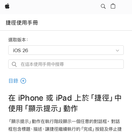
Apple
捷徑使用手冊
選取版本：
在
這
本
目錄
使
用
在 iPhone 或 iPad 上於「捷徑」中
手
使用「顯示提示」動作
冊
中
「顯示提示」動作在執行階段顯示一個任意的對話框。 對話
搜
框包含標題、描述、讓捷徑繼續執行的「完成」按鈕及停止捷