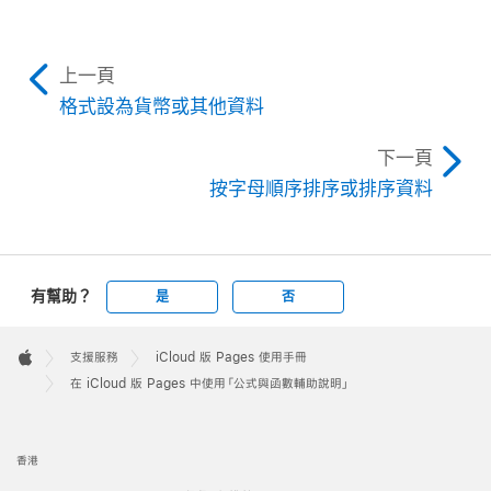
上一頁
格式設為貨幣或其他資料
下一頁
按字母順序排序或排序資料
有幫助？
是
否
Apple
Footer

支援服務
iCloud 版 Pages 使用手冊
Apple
在 iCloud 版 Pages 中使用「公式與函數輔助說明」
香港