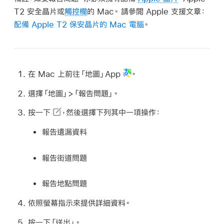
尋
T2 安全晶片或
觸控欄
的 Mac。 請參閲 Apple 支援文章：
配備 Apple T2 保安晶片的 Mac 電腦
。
在 Mac 上前往「地圖」App
。
選擇「地圖」>「報告問題」。
按一下
，然後選擇下列其中一項操作：
報告遺漏資料
報告街道問題
報告地點問題
依照螢幕指示來提供詳細資料。
按一下「送出」。