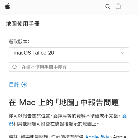
Apple
地圖使用手冊
選取版本：
在
這
本
目錄
使
用
在 Mac 上的「地圖」中報告問題
手
冊
你可以報告關於位置、路線等等的資料不準確或不完整。
路
中
況
和其他問題可能會在驗證後顯示於地圖上。
搜
備註：
如要報告問題，你必須擁有配備
Apple 晶片
、Apple