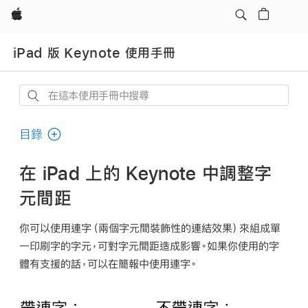
Apple
iPad 版 Keynote 使用手冊
在
這
本
目錄
使
用
在 iPad 上的 Keynote 中調整字
手
元間距
冊
中
你可以使用
連字
（兩個字元間裝飾性的連結效果）來組成單
搜
一印刷字的字元，可對字元間距造成影響。如果你使用的字
尋
體有支援的話，可以在簡報中使用連字。