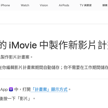
iPhone
Watch
Vision
AirPods
TV 與家居
娛樂
上的 iMovie 中製作新影片
先製作影片計畫案。
e 會在你編輯影片計畫案期間自動儲存；你不需要在工作期間儲
 App
中，打開
「計畫案」顯示方式
。
後按一下「影片」。