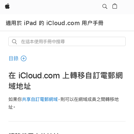
Apple
適用於 iPad 的 iCloud.com 用户手冊
在
這
本
目錄
使
用
在 iCloud.com 上轉移自訂電郵網
手
域地址
冊
中
如果你
共享自訂電郵網域
，則可以在網域成員之間轉移地
搜
址。
尋