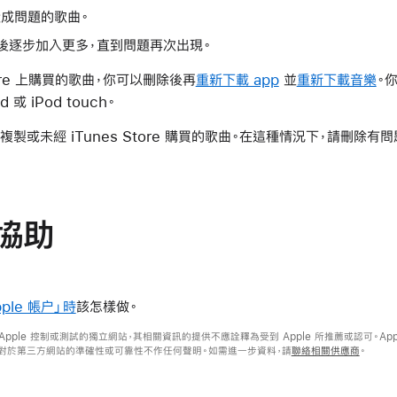
成問題的歌曲。
後逐步加入更多，直到問題再次出現。
tore 上購買的歌曲，你可以刪除後再
重新下載 app
並
重新下載音樂
。
 或 iPod touch。
複製或未經 iTunes Store 購買的歌曲。在這種情況下，請刪除有
協助
ple 帳户」時
該怎樣做。
 Apple 控制或測試的獨立網站，其相關資訊的提供不應詮釋為受到 Apple 所推薦或認可。A
e 對於第三方網站的準確性或可靠性不作任何聲明。如需進一步資料，請
聯絡相關供應商
。