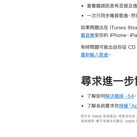
查看錯誤訊息有否提及造
一次只同步幾首歌曲，然
如果問題出在 iTunes S
載音樂
至你的 iPhone、iPad
有時問題可能出自你從 CD 
重新輸入歌曲
。
尋求進一步
了解如何
解決錯誤 -54
。
了解系統要求你
授權「Ap
對於非 Apple 製造產品，或者並非由
現或使用，概不承擔任何責任。Appl