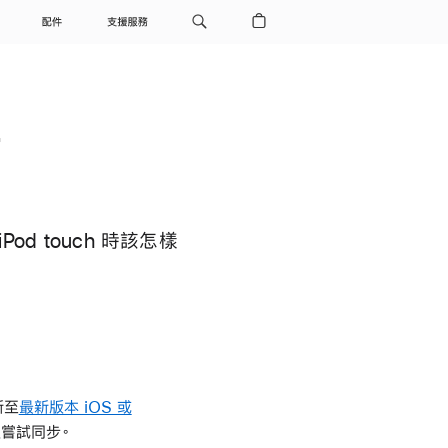
配件
支援服務
誤
iPod touch 時該怎樣
新至
最新版本 iOS 或
次嘗試同步。