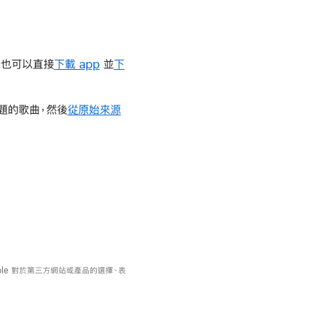
你也可以直接
下載 app
並
下
問題的歌曲，然後
從原始來源
pple 對於第三方網站或產品的選擇、表