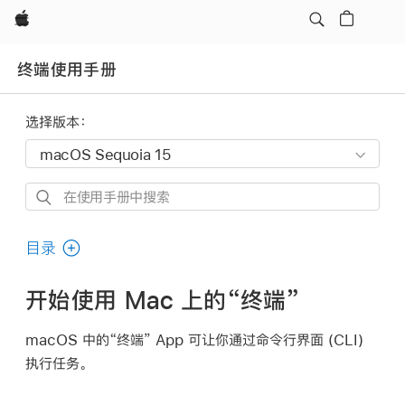
Apple
终端使用手册
选择版本：
在
使
用
目录
手
册
开始使用 Mac 上的“终端”
中
搜
macOS 中的“终端” App 可让你通过命令行界面 (CLI)
索
执行任务。