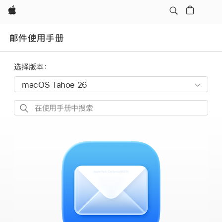
Apple
邮件使用手册
选择版本：
在
使
用
手
册
中
搜
索