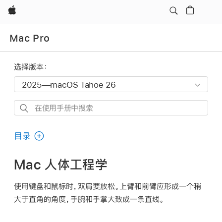
Apple
Mac Pro
选择版本：
在
使
用
目录
手
册
Mac 人体工程学
中
搜
使用键盘和鼠标时，双肩要放松。上臂和前臂应形成一个稍
索
大于直角的角度，手腕和手掌大致成一条直线。