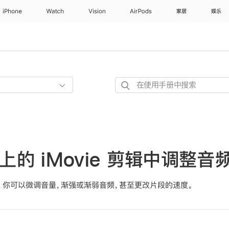
iPhone
Watch
Vision
AirPods
家居
娱乐
在
使
用
手
册
中
e 上的 iMovie 剪辑中调整音
搜
索
，你可以微调音量，渐强或渐弱音频，甚至更改片段的速度。