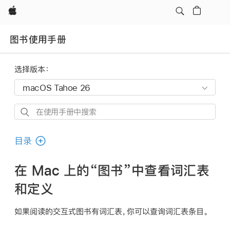
Apple
图书使用手册
选择版本：
在
使
用
目录
手
册
在 Mac 上的“图书”中查看词汇表
中
和定义
搜
索
如果阅读的交互式图书有词汇表，你可以查询词汇表条目。