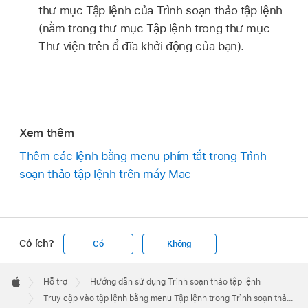
thư mục Tập lệnh của Trình soạn thảo tập lệnh
(nằm trong thư mục Tập lệnh trong thư mục
Thư viện trên ổ đĩa khởi động của bạn).
Xem thêm
Thêm các lệnh bằng menu phím tắt trong Trình
soạn thảo tập lệnh trên máy Mac
Có ích?
Có
Không
Apple
Footer

Hỗ trợ
Hướng dẫn sử dụng Trình soạn thảo tập lệnh
Apple
Truy cập vào tập lệnh bằng menu Tập lệnh trong Trình soạn thảo tập lệnh trên máy Mac