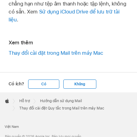
chẳng hạn như tệp âm thanh hoặc tập lệnh, không
có sẵn. Xem
Sử dụng iCloud Drive để lưu trữ tài
liệu
.
Xem thêm
Thay đổi cài đặt trong Mail trên máy Mac
Có ích?
Có
Không
Apple
Footer

Hỗ trợ
Hướng dẫn sử dụng Mail
Apple
Thay đổi cài đặt Quy tắc trong Mail trên máy Mac
Việt Nam
Bản quyền © 2026 Apple Inc. Bảo lưu mọi quyền.