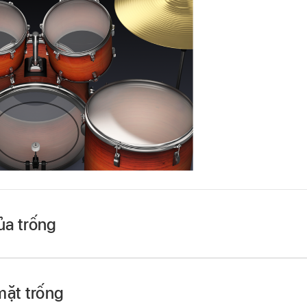
ủa trống
trong thanh điều khiển, sau đó chạm vào Smart Control 
 thị ở phần dưới của màn hình.
mặt trống