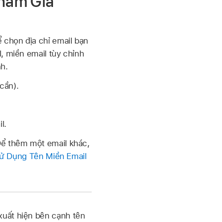
Tham Gia
ể chọn địa chỉ email bạn
, miền email tùy chỉnh
nh.
cần).
l.
 Để thêm một email khác,
ử Dụng Tên Miền Email
xuất hiện bên cạnh tên