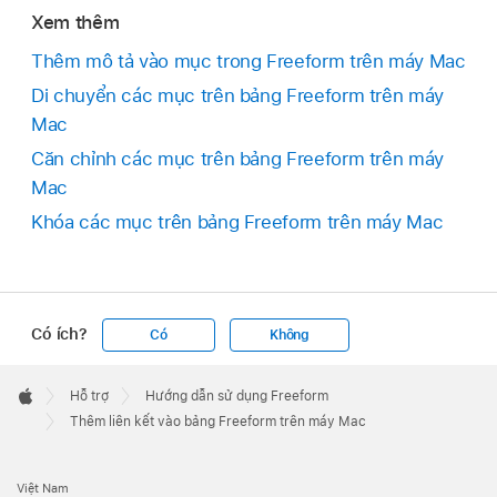
Xem thêm
Thêm mô tả vào mục trong Freeform trên máy Mac
Di chuyển các mục trên bảng Freeform trên máy
Mac
Căn chỉnh các mục trên bảng Freeform trên máy
Mac
Khóa các mục trên bảng Freeform trên máy Mac
Có ích?
Có
Không
Apple
Footer

Hỗ trợ
Hướng dẫn sử dụng Freeform
Apple
Thêm liên kết vào bảng Freeform trên máy Mac
Việt Nam