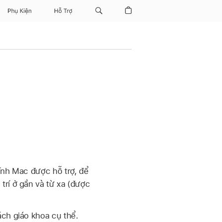
Phụ Kiện
Hỗ Trợ
ính Mac được hỗ trợ, để
trí ở gần và từ xa (được
ách giáo khoa cụ thể.