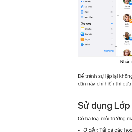
Để tránh sự lặp lại khôn
dẫn này chỉ hiển thị cửa
Sử dụng Lớp
Có ba loại môi trường m
Ở gần:
Tất cả các học