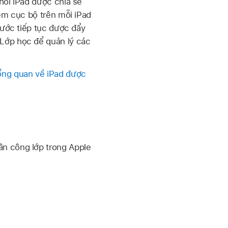
khỏi
iPad được chia sẻ
đệm cục bộ trên mỗi iPad
rước tiếp tục được đẩy
 Lớp học để quản lý các
ổng quan về iPad được
ân công lớp trong Apple