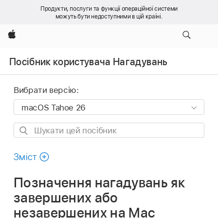
Продукти, послуги та функції операційної системи
можуть бути недоступними в цій країні.
Apple
Посібник користувача Нагадувань
Вибрати версію:
Шукати
цей
посібник
Зміст
Позначення нагадувань як
завершених або
незавершених на Mac