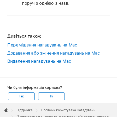
поруч з однією з назв.
Дивіться також
Переміщення нагадувань на Mac
Додавання або змінення нагадувань на Mac
Видалення нагадувань на Mac
Чи була інформація корисна?
Так
Ні
Apple
Footer

Підтримка
Посібник користувача Нагадувань
Apple
Позначення нагадувань як завершених або незавершених на Mac