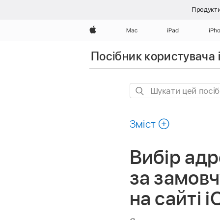
Продукти
Apple
Mac
iPad
iPh
Посібник користувача 
Шукати
цей
посібник
Зміст
Вибір адр
за замовч
на сайті 