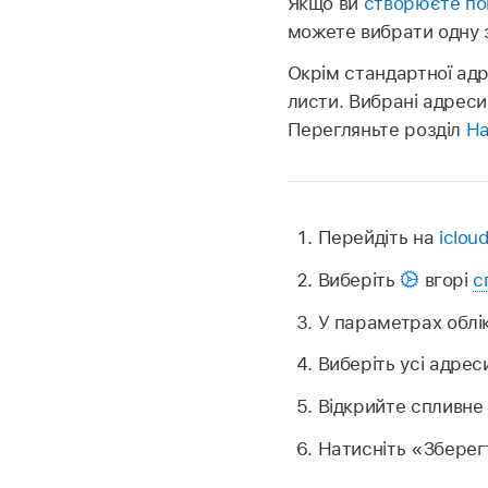
Якщо ви
створюєте по
можете вибрати одну з
Окрім стандартної адр
листи. Вибрані адреси
Перегляньте розділ
На
Перейдіть на
iclou
Виберіть
вгорі
с
У параметрах облік
Виберіть усі адрес
Відкрийте спливне
Натисніть «Зберег