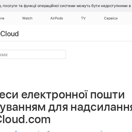
, послуги та функції операційної системи
можуть бути недоступними в ці
one
Watch
AirPods
TV
Сервіси
iCloud
еси електронної пошти
уванням для надсилання
iCloud.com