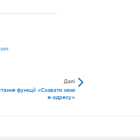
.com
Далі
тання функції «Сховати мою
е‑адресу»