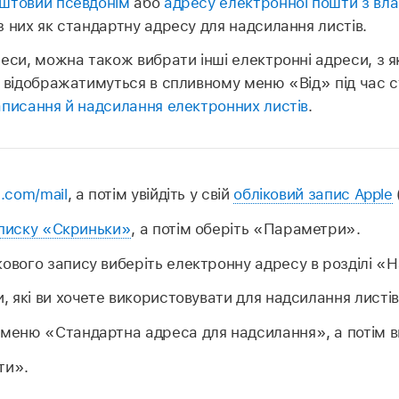
штовий псевдонім
або
адресу електронної пошти з в
 них як стандартну адресу для надсилання листів.
еси, можна також вибрати інші електронні адреси, з 
 відображатимуться в спливному меню «Від» під час с
писання й надсилання електронних листів
.
d.com/mail
, а потім увійдіть у свій
обліковий запис Apple
писку «Скриньки»
, а потім оберіть «Параметри».
ового запису виберіть електронну адресу в розділі «
и, які ви хочете використовувати для надсилання листів 
 меню «Стандартна адреса для надсилання», а потім в
ти».