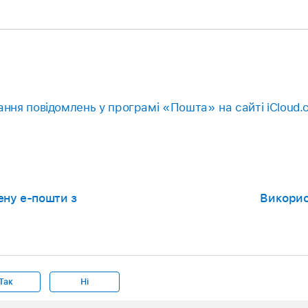
ання повідомлень у програмі «Пошта» на сайті iCloud
ену е‑пошти з
Викорис
Так
Ні