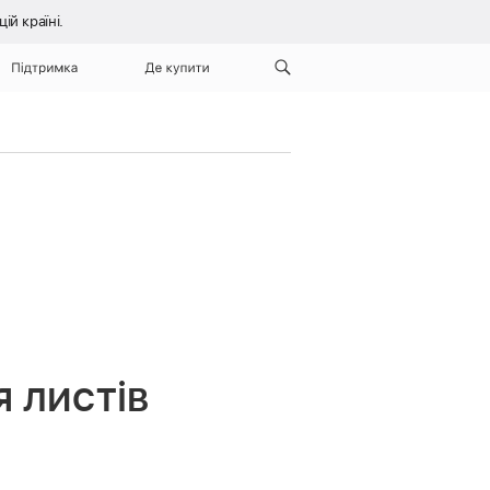
й країні.
Підтримка
Де купити
 листів