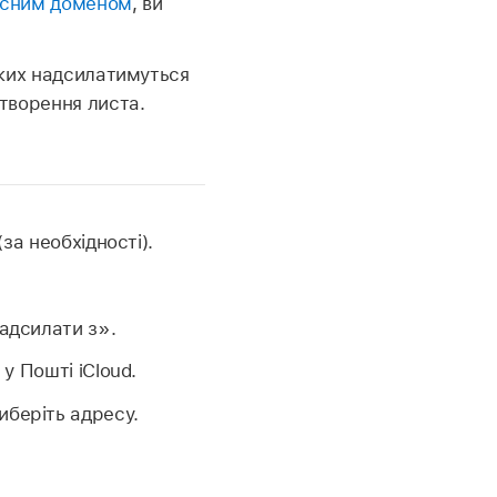
ласним доменом
, ви
яких надсилатимуться
творення листа.
(за необхідності).
Надсилати з».
у Пошті iCloud.
иберіть адресу.