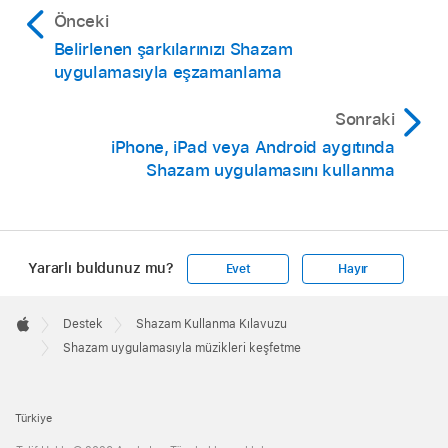
Önceki
Belirlenen şarkılarınızı Shazam
uygulamasıyla eşzamanlama
Sonraki
iPhone, iPad veya Android aygıtında
Shazam uygulamasını kullanma
Yararlı buldunuz mu?
Evet
Hayır
Apple
Footer

Destek
Shazam Kullanma Kılavuzu
Apple
Shazam uygulamasıyla müzikleri keşfetme
Türkiye