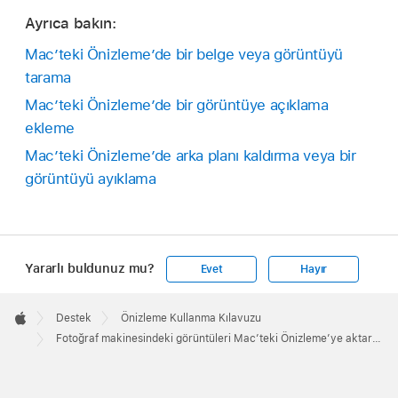
Ayrıca bakın:
Mac’teki Önizleme’de bir belge veya görüntüyü
tarama
Mac’teki Önizleme’de bir görüntüye açıklama
ekleme
Mac’teki Önizleme’de arka planı kaldırma veya bir
görüntüyü ayıklama
Yararlı buldunuz mu?
Evet
Hayır
Apple
Footer

Destek
Önizleme Kullanma Kılavuzu
Apple
Fotoğraf makinesindeki görüntüleri Mac’teki Önizleme’ye aktarma