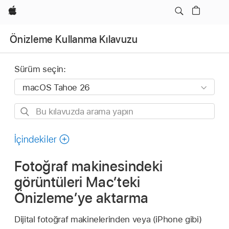
wzlhp
Önizleme Kullanma Kılavuzu
Sürüm seçin:
Bu
kılavuzda
arama
İçindekiler
yapın
Fotoğraf makinesindeki
görüntüleri Mac’teki
Önizleme’ye aktarma
Dijital fotoğraf makinelerinden veya (iPhone gibi)